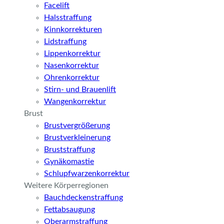
Facelift
Halsstraffung
Kinnkorrekturen
Lidstraffung
Lippenkorrektur
Nasenkorrektur
Ohrenkorrektur
Stirn- und Brauenlift
Wangenkorrektur
Brust
Brustvergrößerung
Brustverkleinerung
Bruststraffung
Gynäkomastie
Schlupfwarzenkorrektur
Weitere Körperregionen
Bauchdeckenstraffung
Fettabsaugung
Oberarmstraffung