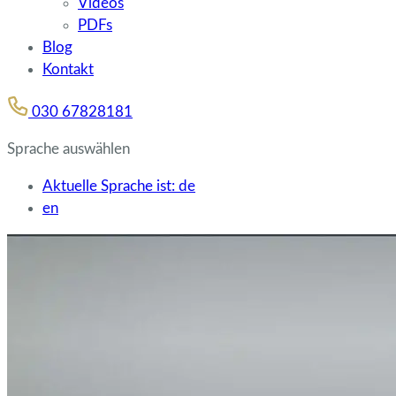
Videos
PDFs
Blog
Kontakt
030 67828181
Sprache auswählen
Aktuelle Sprache ist:
de
en