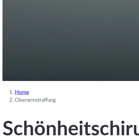
Home
Oberarmstraffung
Schönheitschiru