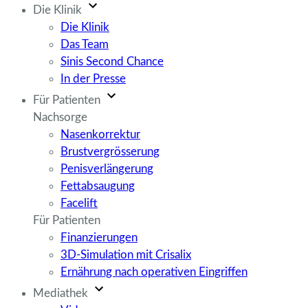
Die Klinik
Die Klinik
Das Team
Sinis Second Chance
In der Presse
Für Patienten
Nachsorge
Nasenkorrektur
Brustvergrösserung
Penisverlängerung
Fettabsaugung
Facelift
Für Patienten
Finanzierungen
3D-Simulation mit Crisalix
Ernährung nach operativen Eingriffen
Mediathek