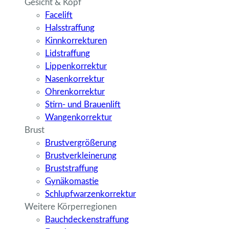
Gesicht & Kopf
Facelift
Halsstraffung
Kinnkorrekturen
Lidstraffung
Lippenkorrektur
Nasenkorrektur
Ohrenkorrektur
Stirn- und Brauenlift
Wangenkorrektur
Brust
Brustvergrößerung
Brustverkleinerung
Bruststraffung
Gynäkomastie
Schlupfwarzenkorrektur
Weitere Körperregionen
Bauchdeckenstraffung