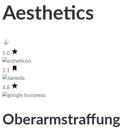
Aesthetics
5.0
1,1
4.8
Oberarmstraffung