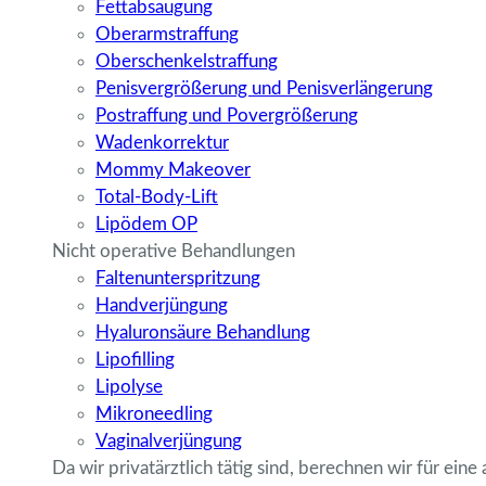
Fettabsaugung
Oberarmstraffung
Oberschenkelstraffung
Penisvergrößerung und Penisverlängerung
Postraffung und Povergrößerung
Wadenkorrektur
Mommy Makeover
Total-Body-Lift
Lipödem OP
Nicht operative Behandlungen
Faltenunterspritzung
Handverjüngung
Hyaluronsäure Behandlung
Lipofilling
Lipolyse
Mikroneedling
Vaginalverjüngung
Da wir privatärztlich tätig sind, berechnen wir für eine