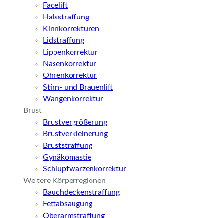
Facelift
Halsstraffung
Kinnkorrekturen
Lidstraffung
Lippenkorrektur
Nasenkorrektur
Ohrenkorrektur
Stirn- und Brauenlift
Wangenkorrektur
Brust
Brustvergrößerung
Brustverkleinerung
Bruststraffung
Gynäkomastie
Schlupfwarzenkorrektur
Weitere Körperregionen
Bauchdeckenstraffung
Fettabsaugung
Oberarmstraffung