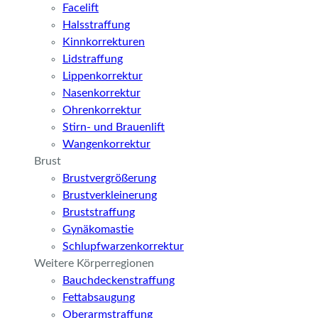
Facelift
Halsstraffung
Kinnkorrekturen
Lidstraffung
Lippenkorrektur
Nasenkorrektur
Ohrenkorrektur
Stirn- und Brauenlift
Wangenkorrektur
Brust
Brustvergrößerung
Brustverkleinerung
Bruststraffung
Gynäkomastie
Schlupfwarzenkorrektur
Weitere Körperregionen
Bauchdeckenstraffung
Fettabsaugung
Oberarmstraffung