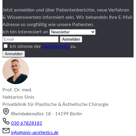
Jetzt anmelden und über Patientenberichte, neue Verfahren
& Wissenswertem informiert sein. Wir behandeln Ihre E-Mail
Adresse so sorgfältig wie unsere Patienten.
Ich bin interessiert an
Anmelden
Ich stimme der
Datenschutz
zu.
Anmelden
Prof. Dr. med.
Nektarios Sinis
Privatklinik für Plastische & Ästhetische Chirurgie
Rheinbabenallee 18 - 14199 Berlin
030 67828181
info@sinis-aesthetics.de