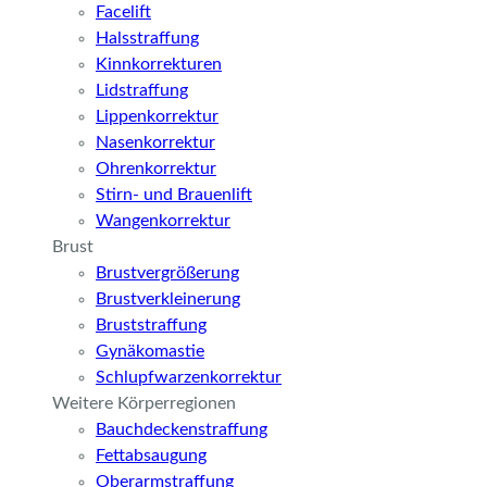
Facelift
Halsstraffung
Kinnkorrekturen
Lidstraffung
Lippenkorrektur
Nasenkorrektur
Ohrenkorrektur
Stirn- und Brauenlift
Wangenkorrektur
Brust
Brustvergrößerung
Brustverkleinerung
Bruststraffung
Gynäkomastie
Schlupfwarzenkorrektur
Weitere Körperregionen
Bauchdeckenstraffung
Fettabsaugung
Oberarmstraffung