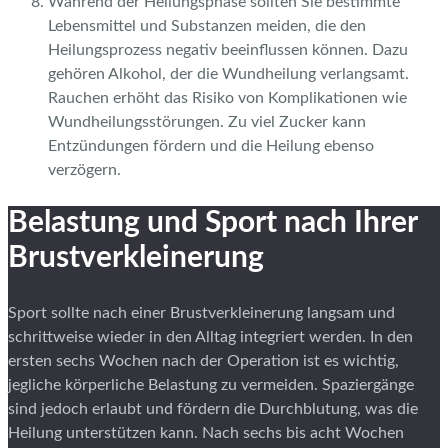
Während der Heilungsphase sollten Sie bestimmte
Lebensmittel und Substanzen meiden, die den
Heilungsprozess negativ beeinflussen können. Dazu
gehören Alkohol, der die Wundheilung verlangsamt.
Rauchen erhöht das Risiko von Komplikationen wie
Wundheilungsstörungen. Zu viel Zucker kann
Entzündungen fördern und die Heilung ebenso
verzögern.
Belastung und Sport nach Ihrer
Brustverkleinerung
Sport sollte nach einer Brustverkleinerung langsam und
schrittweise wieder in den Alltag integriert werden. In den
ersten sechs Wochen nach der Operation ist es wichtig,
jegliche körperliche Belastung zu vermeiden. Spaziergänge
sind jedoch erlaubt und fördern die Durchblutung, was die
Heilung unterstützen kann. Nach sechs bis acht Wochen