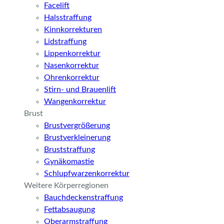
Facelift
Halsstraffung
Kinnkorrekturen
Lidstraffung
Lippenkorrektur
Nasenkorrektur
Ohrenkorrektur
Stirn- und Brauenlift
Wangenkorrektur
Brust
Brustvergrößerung
Brustverkleinerung
Bruststraffung
Gynäkomastie
Schlupfwarzenkorrektur
Weitere Körperregionen
Bauchdeckenstraffung
Fettabsaugung
Oberarmstraffung