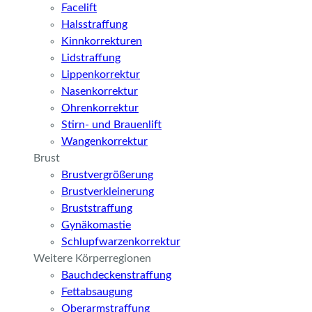
Facelift
Halsstraffung
Kinnkorrekturen
Lidstraffung
Lippenkorrektur
Nasenkorrektur
Ohrenkorrektur
Stirn- und Brauenlift
Wangenkorrektur
Brust
Brustvergrößerung
Brustverkleinerung
Bruststraffung
Gynäkomastie
Schlupfwarzenkorrektur
Weitere Körperregionen
Bauchdeckenstraffung
Fettabsaugung
Oberarmstraffung