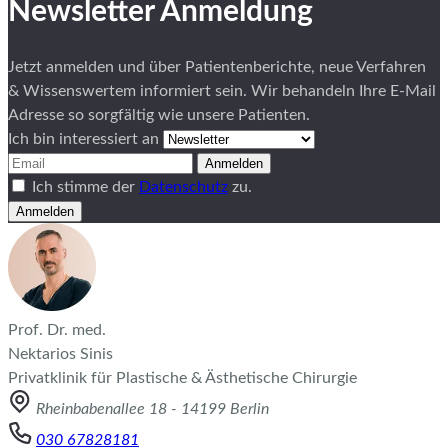
Newsletter Anmeldung
Jetzt anmelden und über Patientenberichte, neue Verfahren
& Wissenswertem informiert sein. Wir behandeln Ihre E-Mail
Adresse so sorgfältig wie unsere Patienten.
Ich bin interessiert an
Anmelden
Ich stimme der
Datenschutz
zu.
Anmelden
Prof. Dr. med.
Nektarios Sinis
Privatklinik für Plastische & Ästhetische Chirurgie
Rheinbabenallee 18 - 14199 Berlin
030 67828181