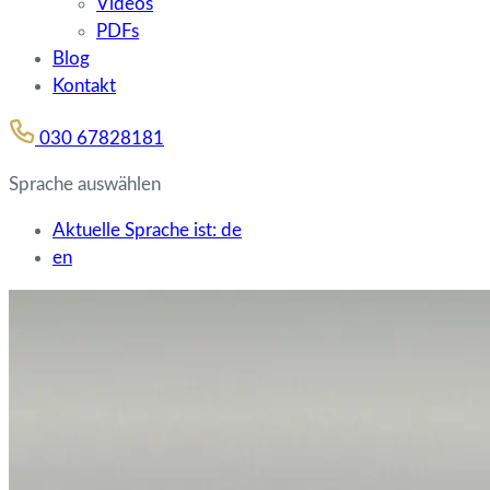
Videos
PDFs
Blog
Kontakt
030 67828181
Sprache auswählen
Aktuelle Sprache ist:
de
en