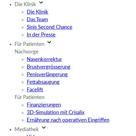
Die Klinik
Die Klinik
Das Team
Sinis Second Chance
In der Presse
Für Patienten
Nachsorge
Nasenkorrektur
Brustvergrösserung
Penisverlängerung
Fettabsaugung
Facelift
Für Patienten
Finanzierungen
3D-Simulation mit Crisalix
Ernährung nach operativen Eingriffen
Mediathek