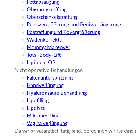
Fettabsaugung
Oberarmstraffung
Oberschenkelstraffung
Penisvergrößerung und Penisverlängerung
Postraffung und Povergrößerung
Wadenkorrektur
Mommy Makeover
Total-Body-Lift
Lipödem OP
Nicht operative Behandlungen
Faltenunterspritzung
Handverjüngung
Hyaluronsäure Behandlung
Lipofilling
Lipolyse
Mikroneedling
Vaginalverjüngung
Da wir privatärztlich tätig sind, berechnen wir für eine