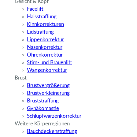
Gesicht & Kopf
Facelift
Halsstraffung
Kinnkorrekturen
Lidstraffung
Lippenkorrektur
Nasenkorrektur
Ohrenkorrektur
Stirn- und Brauenlift
Wangenkorrektur
Brust
Brustvergrößerung
Brustverkleinerung
Bruststraffung
Gynäkomastie
Schlupfwarzenkorrektur
Weitere Körperregionen
Bauchdeckenstraffung