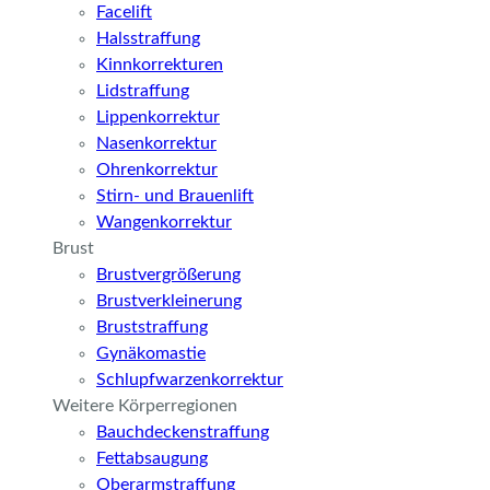
Facelift
Halsstraffung
Kinnkorrekturen
Lidstraffung
Lippenkorrektur
Nasenkorrektur
Ohrenkorrektur
Stirn- und Brauenlift
Wangenkorrektur
Brust
Brustvergrößerung
Brustverkleinerung
Bruststraffung
Gynäkomastie
Schlupfwarzenkorrektur
Weitere Körperregionen
Bauchdeckenstraffung
Fettabsaugung
Oberarmstraffung