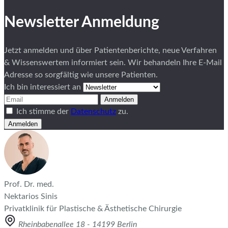
Newsletter Anmeldung
Jetzt anmelden und über Patientenberichte, neue Verfahren
& Wissenswertem informiert sein. Wir behandeln Ihre E-Mail
Adresse so sorgfältig wie unsere Patienten.
Ich bin interessiert an
Anmelden
Ich stimme der
Datenschutz
zu.
Anmelden
Prof. Dr. med.
Nektarios Sinis
Privatklinik für Plastische & Ästhetische Chirurgie
Rheinbabenallee 18 - 14199 Berlin