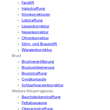
Facelift
Halsstraffung
Kinnkorrekturen
Lidstraffung
Lippenkorrektur
Nasenkorrektur
Ohrenkorrektur
Stirn- und Brauenlift
Wangenkorrektur
Brust
Brustvergrößerung
Brustverkleinerung
Bruststraffung
Gynäkomastie
Schlupfwarzenkorrektur
Weitere Körperregionen
Bauchdeckenstraffung
Fettabsaugung
Oberarmstraffung