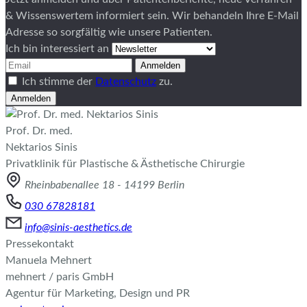
& Wissenswertem informiert sein. Wir behandeln Ihre E-Mail
Adresse so sorgfältig wie unsere Patienten.
Ich bin interessiert an
Anmelden
Ich stimme der
Datenschutz
zu.
Anmelden
Prof. Dr. med.
Nektarios Sinis
Privatklinik für Plastische & Ästhetische Chirurgie
Rheinbabenallee 18 - 14199 Berlin
030 67828181
info@sinis-aesthetics.de
Pressekontakt
Manuela Mehnert
mehnert / paris GmbH
Agentur für Marketing, Design und PR