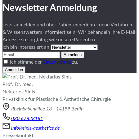
Newsletter Anmeldung
Jetzt anmelden und über Patientenberichte, neue Verfahren
& Wissenswertem informiert sein. Wir behandeln Ihre E-Mail
Adresse so sorgfältig wie unsere Patienten.
Ich bin interessiert an
Anmelden
Ich stimme der
Datenschutz
zu.
Anmelden
Prof. Dr. med.
Nektarios Sinis
Privatklinik für Plastische & Ästhetische Chirurgie
Rheinbabenallee 18 - 14199 Berlin
030 67828181
info@sinis-aesthetics.de
Pressekontakt