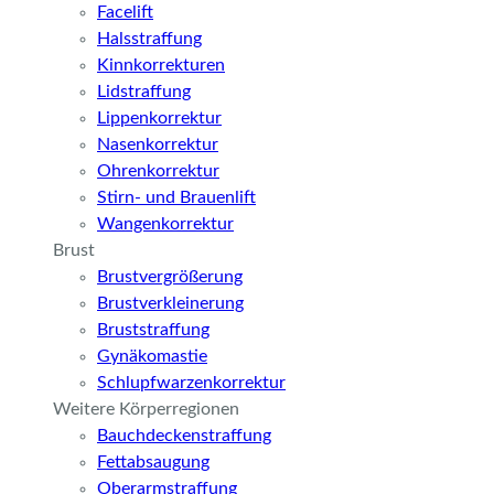
Facelift
Halsstraffung
Kinnkorrekturen
Lidstraffung
Lippenkorrektur
Nasenkorrektur
Ohrenkorrektur
Stirn- und Brauenlift
Wangenkorrektur
Brust
Brustvergrößerung
Brustverkleinerung
Bruststraffung
Gynäkomastie
Schlupfwarzenkorrektur
Weitere Körperregionen
Bauchdeckenstraffung
Fettabsaugung
Oberarmstraffung