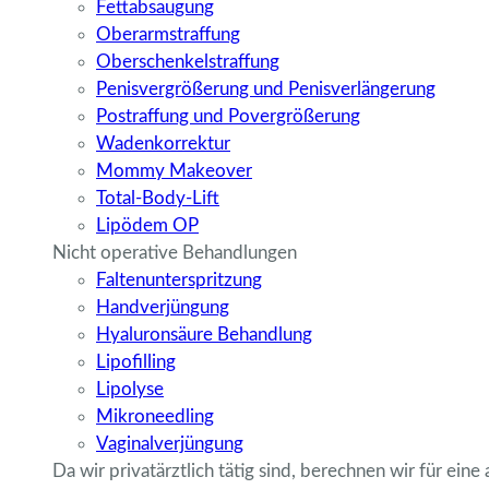
Fettabsaugung
Oberarmstraffung
Oberschenkelstraffung
Penisvergrößerung und Penisverlängerung
Postraffung und Povergrößerung
Wadenkorrektur
Mommy Makeover
Total-Body-Lift
Lipödem OP
Nicht operative Behandlungen
Faltenunterspritzung
Handverjüngung
Hyaluronsäure Behandlung
Lipofilling
Lipolyse
Mikroneedling
Vaginalverjüngung
Da wir privatärztlich tätig sind, berechnen wir für eine