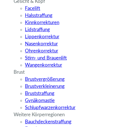
Gesicht & Kopf
Facelift
Halsstraffung
Kinnkorrekturen
Lidstraffung
Lippenkorrektur
Nasenkorrektur
Ohrenkorrektur
Stirn- und Brauenlift
Wangenkorrektur
Brust
Brustvergrößerung
Brustverkleinerung
Bruststraffung
Gynäkomastie
Schlupfwarzenkorrektur
Weitere Körperregionen
Bauchdeckenstraffung