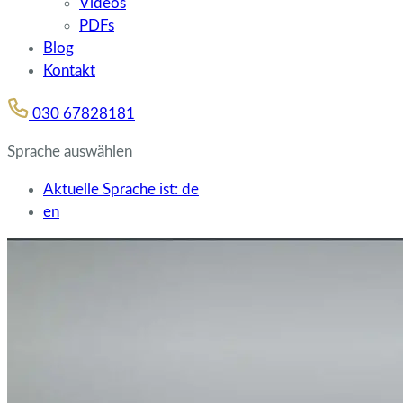
Videos
PDFs
Blog
Kontakt
030 67828181
Sprache auswählen
Aktuelle Sprache ist:
de
en