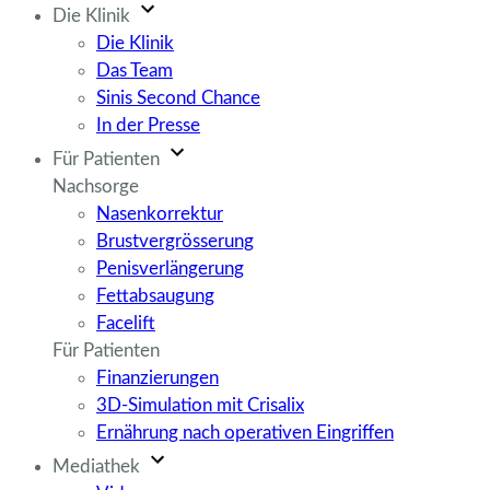
Die Klinik
Die Klinik
Das Team
Sinis Second Chance
In der Presse
Für Patienten
Nachsorge
Nasenkorrektur
Brustvergrösserung
Penisverlängerung
Fettabsaugung
Facelift
Für Patienten
Finanzierungen
3D-Simulation mit Crisalix
Ernährung nach operativen Eingriffen
Mediathek