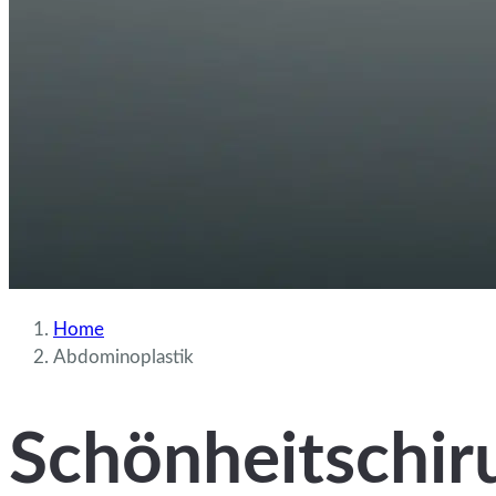
Home
Abdominoplastik
Schönheitschiru