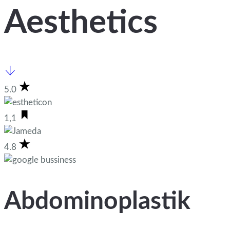
Aesthetics
5.0
1,1
4.8
Abdominoplastik